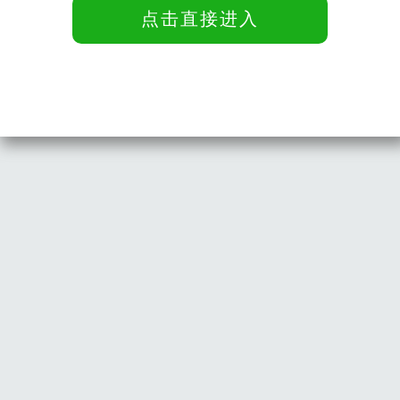
点击直接进入